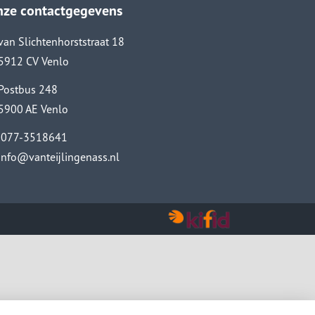
nze contactgegevens
van Slichtenhorststraat 18
5912 CV Venlo
Postbus 248
5900 AE Venlo
077-3518641
info@vanteijlingenass.nl