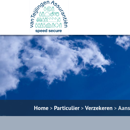
Home
Particulier
Verzekeren
Aans
>
>
>