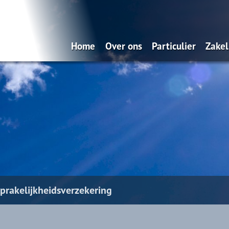
Home
Over ons
Particulier
Zakel
Wat doen wij?
Verzekeren
On
Hoe denken wij over verzekere
Wer
Dát bedoelen wij nou met
ontzorgen!
Diensten via uw smartphone
prakelijkheidsverzekering