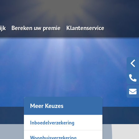
ijk
Bereken uw premie
Klantenservice
dernemers
Particulier pakket
Schades melden
n
kgevers
Personenauto
Wijzigingen doorgeven
Bestelauto
Serviceformulieren
Motorfiets
Aanvraagformulieren
Kampeerauto
Waardemeters
Meer Keuzes
Vrachtauto
Contact
Inboedelverzekering
Quad/ Trike
Pleziervaartuig
Woonhuisverzekering