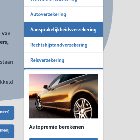
MKB Pakket
Autoverzekering
Aansprakelijkheidsverzekering
n van
ers,
Rechtsbijstandverzekering
Reisverzekering
tstaan
ikkeld
 meer]
Autopremie berekenen
 meer]