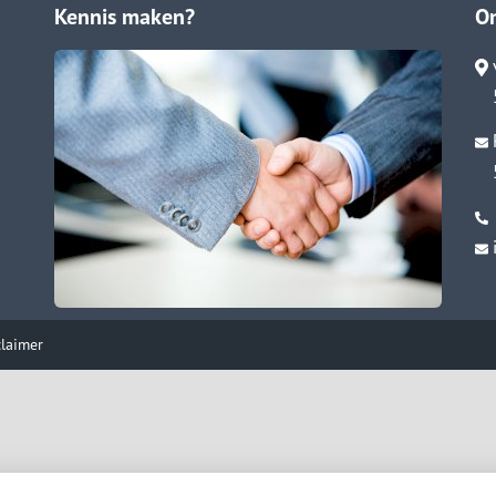
Kennis maken?
O
claimer