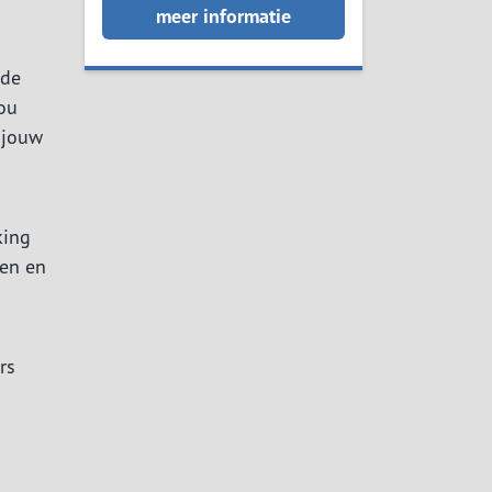
meer informatie
rde
ou
 jouw
king
len en
rs