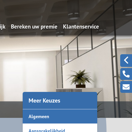
ijk
Bereken uw premie
Klantenservice
dernemers
Particulier pakket
Schades melden
n
kgevers
Personenauto
Wijzigingen doorgeven
Bestelauto
Serviceformulieren
Motorfiets
Aanvraagformulieren
Kampeerauto
Waardemeters
Meer Keuzes
Vrachtauto
Contact
Algemeen
Quad/ Trike
Pleziervaartuig
Aansprakelijkheid