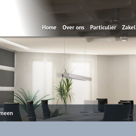
Home
Over ons
Particulier
Zakel
Wat doen wij?
Verzekeren
On
Hoe denken wij over verzekere
Wer
Dát bedoelen wij nou met
ontzorgen!
Diensten via uw smartphone
meen