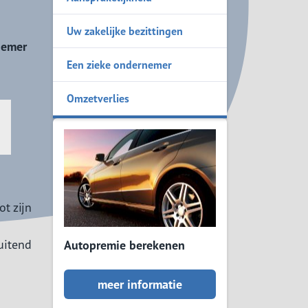
MKB Pakket
Uw zakelijke bezittingen
nemer
Een zieke ondernemer
Omzetverlies
ot zijn
uitend
Autopremie berekenen
meer informatie