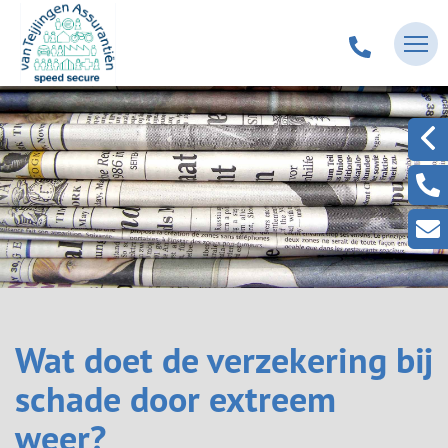
Wat doet de verzekering bij
schade door extreem
weer?